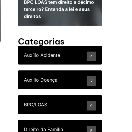
BPC LOAS tem direito a décimo
Direitos d
terceiro? Entenda a lei e seus
autismo n
direitos
seus direi
Categorias
Auxílio Acidente
4
.
Auxilio Doença
7
BPC/LOAS
9
Direito da Família
5