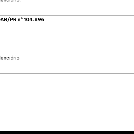
 OAB/PR nº 104.896
denciário