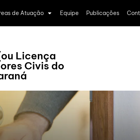
reas de Atuação
Equipe
Publicações
Cont
(ou Licença
ores Civis do
araná