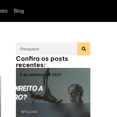
ato
Blog
Confira os posts
recentes:
9 de setembro de 2025
2 de setemb
BPC/LOAS
Direito do Tra